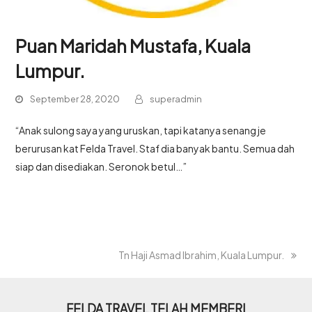
Puan Maridah Mustafa, Kuala
Lumpur.
September 28, 2020
superadmin
“Anak sulong saya yang uruskan, tapi katanya senang je
berurusan kat Felda Travel. Staf dia banyak bantu. Semua dah
siap dan disediakan. Seronok betul…”
Tn Haji Asmad Ibrahim, Kuala Lumpur.
FELDA TRAVEL TELAH MEMBERI