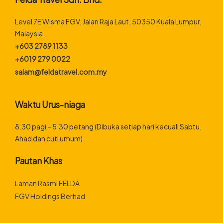
Level 7E Wisma FGV, Jalan Raja Laut, 50350 Kuala Lumpur,
Malaysia.
+603 2789 1133
+6019 279 0022
salam@feldatravel.com.my
Waktu Urus-niaga
8.30 pagi – 5.30 petang (Dibuka setiap hari kecuali Sabtu,
Ahad dan cuti umum)
Pautan Khas
Laman Rasmi FELDA
FGV Holdings Berhad