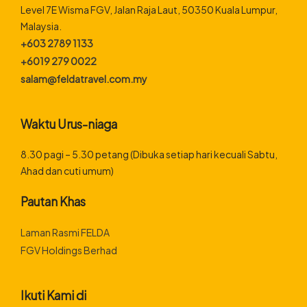
Level 7E Wisma FGV, Jalan Raja Laut, 50350 Kuala Lumpur,
Malaysia.
+603 2789 1133
+6019 279 0022
salam@feldatravel.com.my
Waktu Urus-niaga
8.30 pagi – 5.30 petang (Dibuka setiap hari kecuali Sabtu,
Ahad dan cuti umum)
Pautan Khas
Laman Rasmi FELDA
FGV Holdings Berhad
Ikuti Kami di