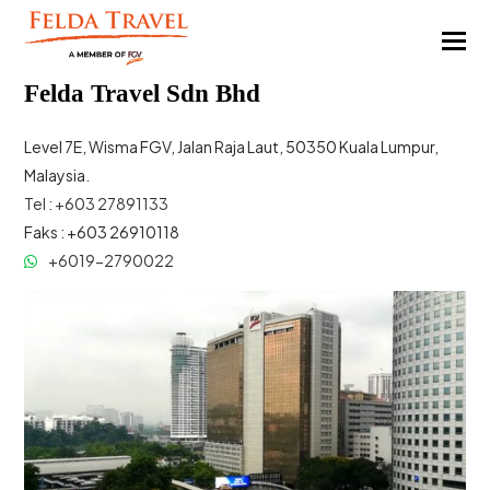
Felda Travel Sdn Bhd
Level 7E, Wisma FGV, Jalan Raja Laut, 50350 Kuala Lumpur,
Malaysia.
Tel : +603 27891133
Faks : +603 26910118
+6019-2790022