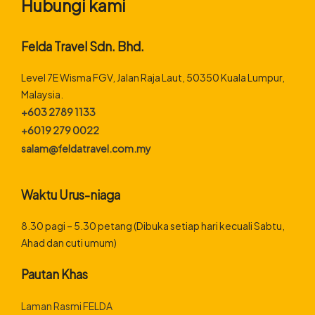
Hubungi kami
Felda Travel Sdn. Bhd.
Level 7E Wisma FGV, Jalan Raja Laut, 50350 Kuala Lumpur,
Malaysia.
+603 2789 1133
+6019 279 0022
salam@feldatravel.com.my
Waktu Urus-niaga
8.30 pagi – 5.30 petang (Dibuka setiap hari kecuali Sabtu,
Ahad dan cuti umum)
Pautan Khas
Laman Rasmi FELDA