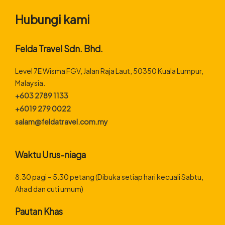
Hubungi kami
Felda Travel Sdn. Bhd.
Level 7E Wisma FGV, Jalan Raja Laut, 50350 Kuala Lumpur,
Malaysia.
+603 2789 1133
+6019 279 0022
salam@feldatravel.com.my
Waktu Urus-niaga
8.30 pagi – 5.30 petang (Dibuka setiap hari kecuali Sabtu,
Ahad dan cuti umum)
Pautan Khas