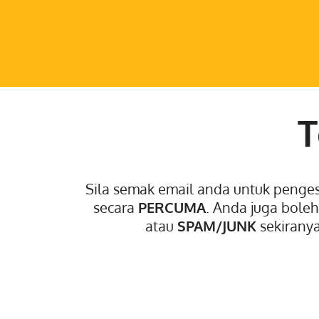
T
Sila semak email anda untuk penge
secara
PERCUMA
. Anda juga bole
atau
SPAM/JUNK
sekirany